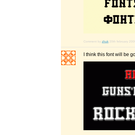
Comment by
zhuk
20th february 200
I think this font will be 