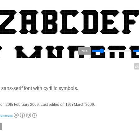
Pixel
 sans-serif font with cyrillic symbols.
on 20th February 2009. Last edited on 19th March 2009.
 Commons