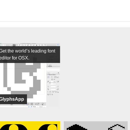
Get the world’s leading font
editor for OSX.
GlyphsApp