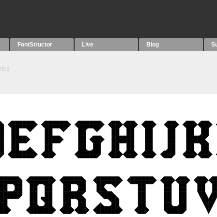
FontStructor
Live
Blog
S
tes