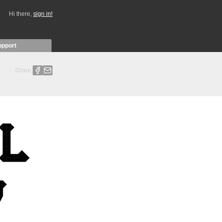
Hi there,
sign in!
upport
Share: