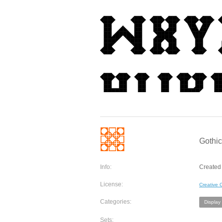
Gothic
Info:
Created 
License:
Creative
Categories:
Display
Sets: