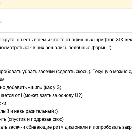
9
09
о круто, но есть в нём и что-то от афишных шрифтов XIX век
посмотреть как в них решались подобные формы :)
опробовать убрать засечки (сделать скосы). Текущую можно с
ом.
но добавить «шип» (как у S)
чается от I (может взять за основу U?)
оки
ахлый и невыразительный :)
ть (спустив и подрезав скос)
рать засечки сбивающие ритм диагонали и попробовать закр