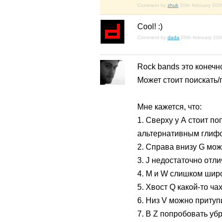
Comment by
zhuk
20th february 200
Cool! :)
Comment by
dada
20th february 20
Rock bands это конечн
Может стоит поискать/
Мне кажется, что:
1. Сверху у А стоит п
альтернативным глиф
2. Справа внизу G мож
3. J недостаточно отли
4. M и W слишком шир
5. Хвост Q какой-то ч
6. Низ V можно притупи
7. В Z попробовать уб