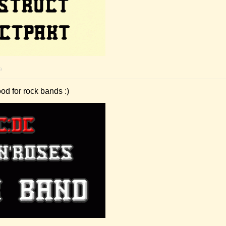
9
good for rock bands :)