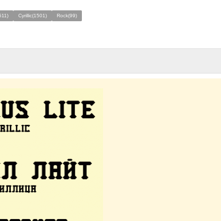
511)
Cyrillic(1501)
Rock(99)