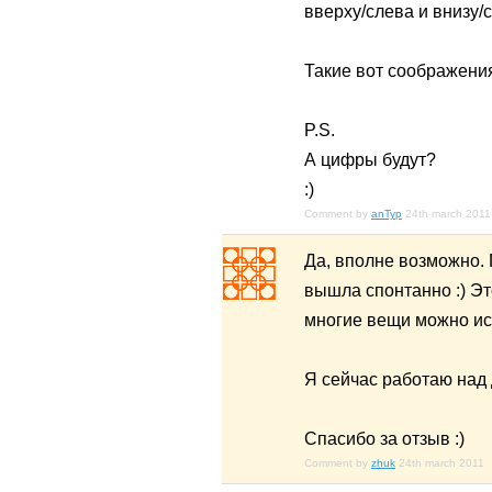
вверху/слева и внизу/
Такие вот соображения
P.S.
А цифры будут?
:)
Comment by
anTyp
24th march 2011
Да, вполне возможно. 
вышла спонтанно :) Э
многие вещи можно ис
Я сейчас работаю над 
Спасибо за отзыв :)
Comment by
zhuk
24th march 2011