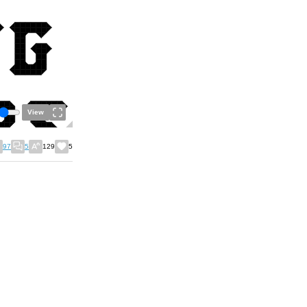
View
97
5
129
5