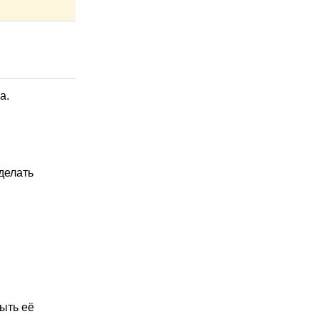
а.
делать
ыть её