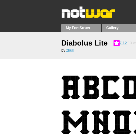
My FontStruct
Gallery
Diabolus Lite
7.12
13
vo
by
zhuk