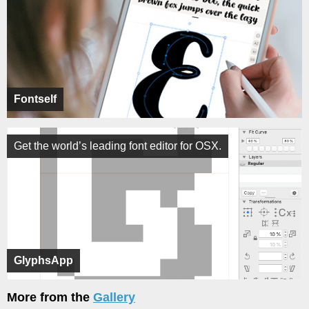
Fontself
Get the world’s leading font editor for OSX.
GlyphsApp
More from the
Gallery