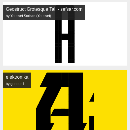
Geostruct Grotesque Tall - sefsar.com
by Youssef Sarhan (Youssef)
elektronika
by geneus1