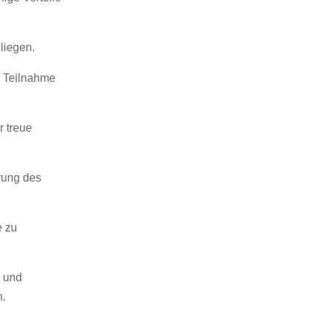
liegen.
e Teilnahme
r treue
rung des
e zu
n und
n.