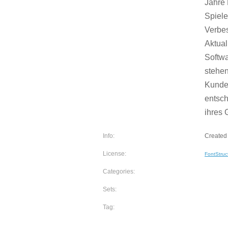
Jahre 
Spiele
Verbes
Aktual
Softwa
stehen
Kunden
entsch
ihres 
Info:
Created 
License:
FontStruc
Categories:
Sets:
Tag: