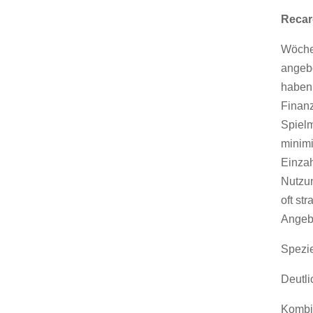
Recar
Wöchen
angebo
haben 
Finanz
Spielm
minimi
Einzah
Nutzun
oft st
Angeb
Spezi
Deutli
Kombin