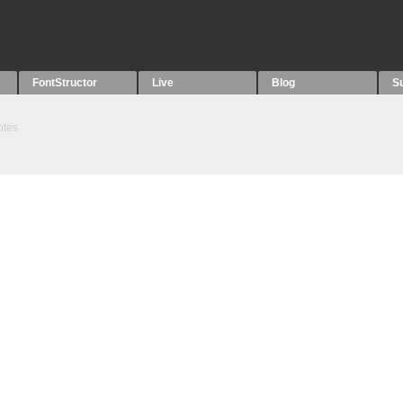
FontStructor
Live
Blog
S
otes