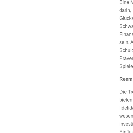
Eine M
darin,
Glücks
Schwac
Finanz
sein. 
Schuld
Präven
Spiele
Reemb
Die Tr
bieten
fideli
wesent
invest
Einflu