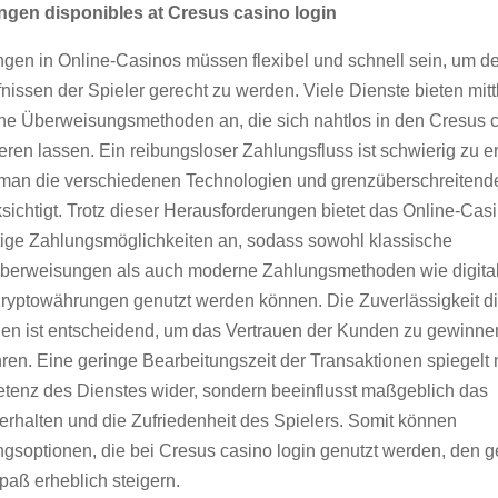
ngen disponibles at Cresus casino login
gen in Online-Casinos müssen flexibel und schnell sein, um d
nissen der Spieler gerecht zu werden. Viele Dienste bieten mitt
he Überweisungsmethoden an, die sich nahtlos in den Cresus c
ieren lassen. Ein reibungsloser Zahlungsfluss ist schwierig zu e
man die verschiedenen Technologien und grenzüberschreitend
sichtigt. Trotz dieser Herausforderungen bietet das Online-Cas
ltige Zahlungsmöglichkeiten an, sodass sowohl klassische
berweisungen als auch moderne Zahlungsmethoden wie digital
ryptowährungen genutzt werden können. Die Zuverlässigkeit d
en ist entscheidend, um das Vertrauen der Kunden zu gewinne
en. Eine geringe Bearbeitungszeit der Transaktionen spiegelt n
enz des Dienstes wider, sondern beeinflusst maßgeblich das
erhalten und die Zufriedenheit des Spielers. Somit können
gsoptionen, die bei Cresus casino login genutzt werden, den 
paß erheblich steigern.