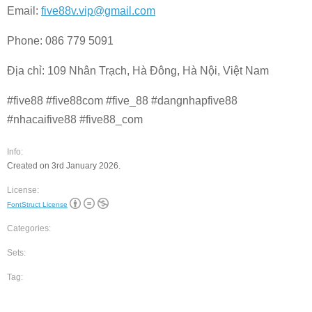
Email:
five88v.vip@gmail.com
Phone: 086 779 5091
Địa chỉ: 109 Nhân Trạch, Hà Đông, Hà Nội, Việt Nam
#five88 #five88com #five_88 #dangnhapfive88
#nhacaifive88 #five88_com
Info:
Created on 3rd January 2026.
License:
FontStruct License
Categories:
Sets:
Tag: