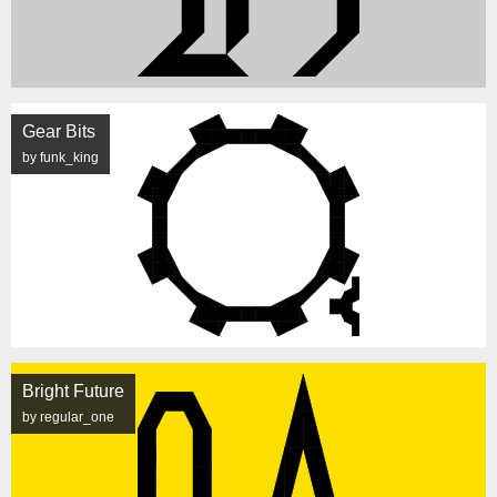
Gear Bits
by funk_king
Bright Future
by regular_one