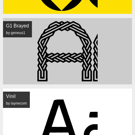
G1 Brayed
by geneus1
Vinil
by laynecom