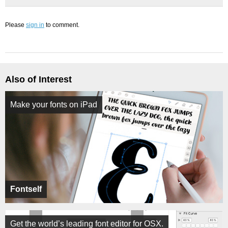
Please
sign in
to comment.
Also of Interest
Make your fonts on iPad
Fontself
Get the world’s leading font editor for OSX.