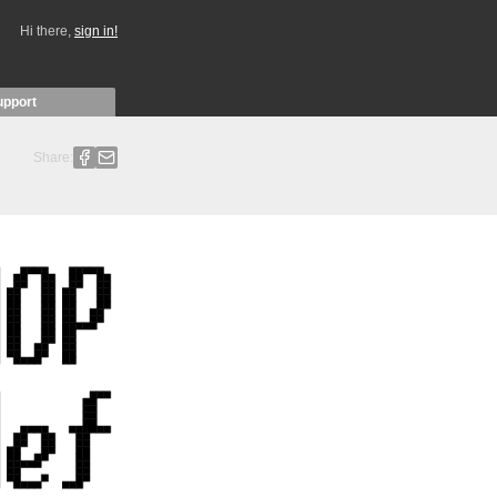
Hi there,
sign in!
upport
Share: