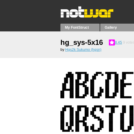
My FontStruct
Gallery
hg_sys-5x16
8.45
9
vote
by
Hgs2k Sukumo (hgsn)