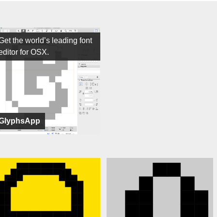
Get the world’s leading font
editor for OSX.
GlyphsApp