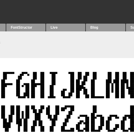
FontStructor
Live
Blog
S
s