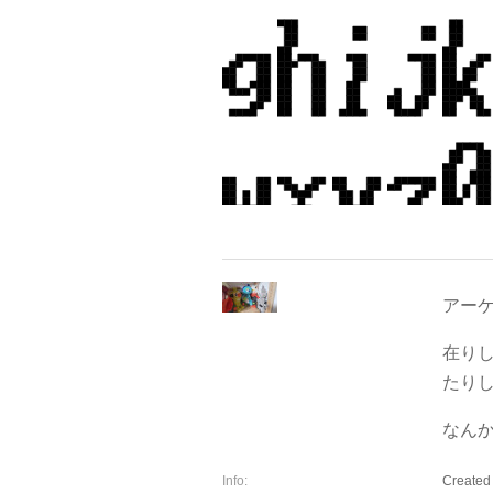
アーケ
在り
たり
なん
Info:
Created 