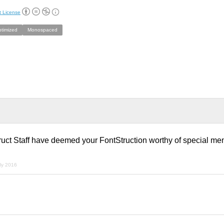
t License
ptimized
Monospaced
ruct Staff have deemed your FontStruction worthy of special men
.
uly 2016