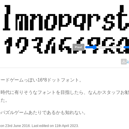
Pixel
1
ードゲームっぽい16*8ドットフォント。
し時代に有りそうなフォントを目指したら、なんかスタッフお
した。
かパズルゲームあたりであるかも知れない。
on 23rd June 2016. Last edited on 11th April 2023.