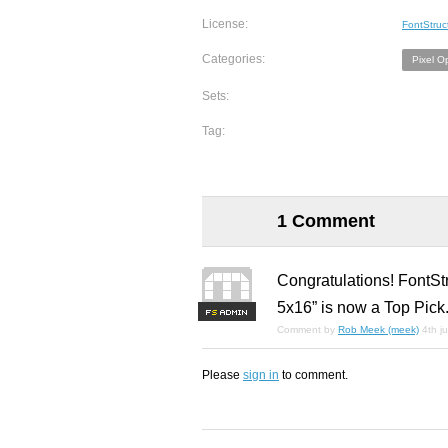
License:
FontStruc
Categories:
Pixel O
Sets:
Tag:
1 Comment
Congratulations! FontSt
5x16” is now a Top Pick
F
S
Comment by
Rob Meek (meek)
4th j
Please
sign in
to comment.