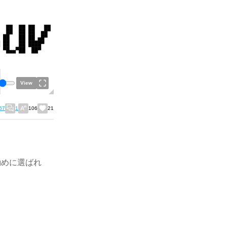
View
67
1
106
21
勧めに選ばれ