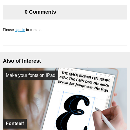
0 Comments
Please
sign in
to comment.
Also of Interest
Make your fonts on iPad
Fontself