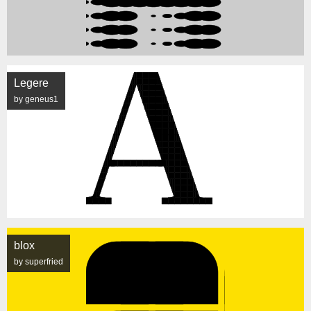
Legere
by geneus1
blox
by superfried