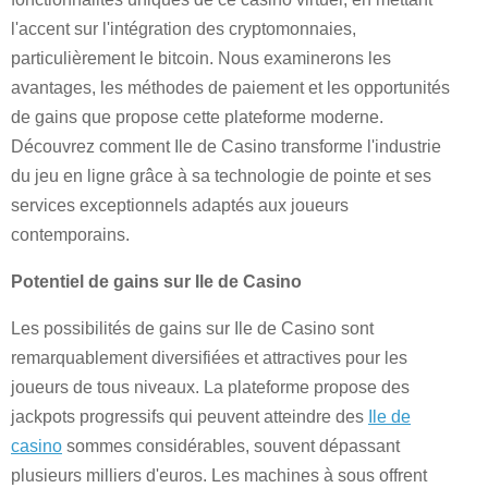
l'accent sur l'intégration des cryptomonnaies,
particulièrement le bitcoin. Nous examinerons les
avantages, les méthodes de paiement et les opportunités
de gains que propose cette plateforme moderne.
Découvrez comment Ile de Casino transforme l'industrie
du jeu en ligne grâce à sa technologie de pointe et ses
services exceptionnels adaptés aux joueurs
contemporains.
Potentiel de gains sur Ile de Casino
Les possibilités de gains sur Ile de Casino sont
remarquablement diversifiées et attractives pour les
joueurs de tous niveaux. La plateforme propose des
jackpots progressifs qui peuvent atteindre des
Ile de
casino
sommes considérables, souvent dépassant
plusieurs milliers d'euros. Les machines à sous offrent