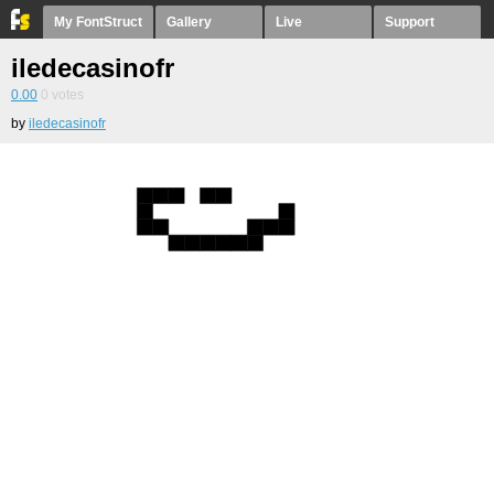
My FontStruct
Gallery
Live
Support
iledecasinofr
0.00
0
votes
by
iledecasinofr