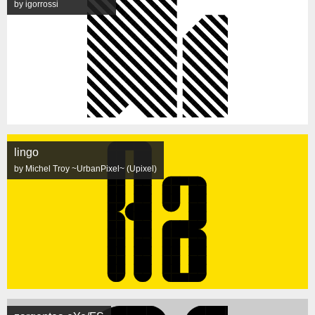
by igorrossi
lingo
by Michel Troy ~UrbanPixel~ (Upixel)