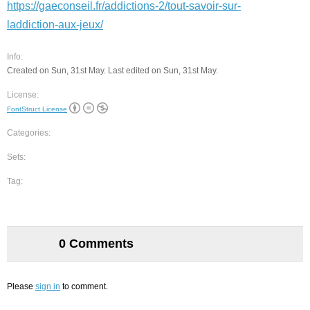
https://gaeconseil.fr/addictions-2/tout-savoir-sur-
laddiction-aux-jeux/
Info:
Created on Sun, 31st May. Last edited on Sun, 31st May.
License:
FontStruct License
Categories:
Sets:
Tag:
0 Comments
Please
sign in
to comment.