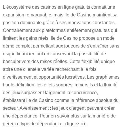
L'écosystème des casinos en ligne gratuits connaît une
expansion remarquable, mais Ile de Casino maintient sa
position dominante grâce à ses innovations constantes.
Contrairement aux plateformes entièrement gratuites qui
limitent les gains réels, Ile de Casino propose un mode
démo complet permettant aux joueurs de s'entraîner sans
risque financier tout en conservant la possibilité de
basculer vers des mises réelles. Cette flexibilité unique
attire une clientèle variée recherchant à la fois
divertissement et opportunités lucratives. Les graphismes
haute définition, les effets sonores immersifs et la fluidité
des jeux surpassent largement la concurrence,
établissant Ile de Casino comme la référence absolue du
secteur. Avertissement : les jeux d'argent peuvent créer
une dépendance. Pour en savoir plus sur la manière de
gérer ce type de dépendance, cliquez ici :