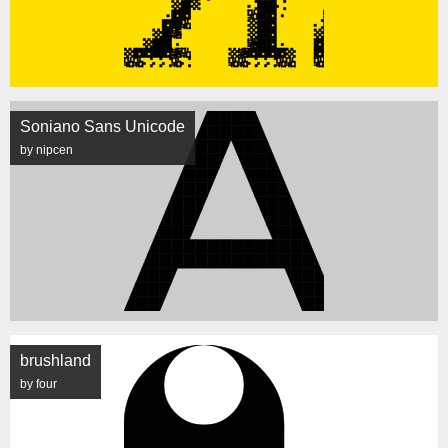
Soniano Sans Unicode
by nipcen
brushland
by four