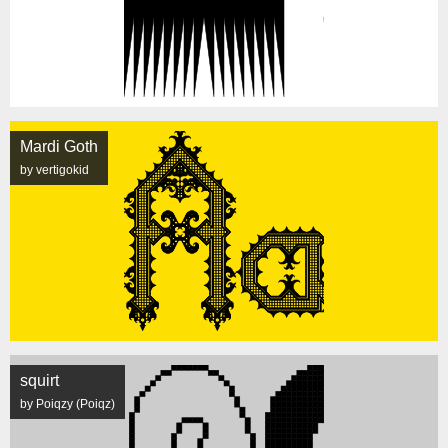
Mardi Goth
by vertigokid
squirt
by Poiqzy (Poiqz)