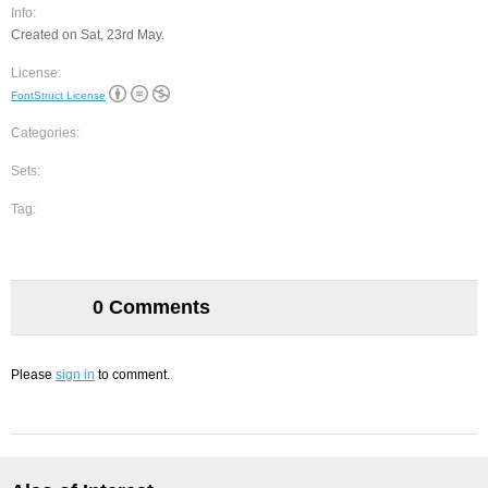
Info:
Created on Sat, 23rd May.
License:
FontStruct License
Categories:
Sets:
Tag:
0 Comments
Please
sign in
to comment.