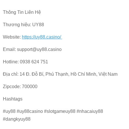
Thông Tin Liên Hệ
Thương hiệu: UY88
Website:
https://uy88.casino/
Email: support@uy88.casino
Hotline: 0938 624 751
Địa chỉ: 14 Đ. Đỗ Bí, Phú Thạnh, Hồ Chí Minh, Việt Nam
Zipcode: 700000
Hashtags
#uy88 #uy88casino #slotgameuy88 #nhacaiuy88
#dangkyuy88