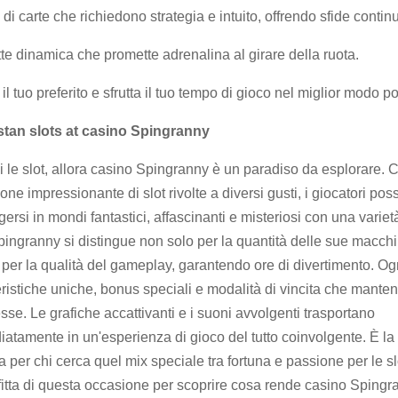
 di carte che richiedono strategia e intuito, offrendo sfide contin
te dinamica che promette adrenalina al girare della ruota.
il tuo preferito e sfrutta il tuo tempo di gioco nel miglior modo po
stan slots at casino Spingranny
 le slot, allora casino Spingranny è un paradiso da esplorare. 
ione impressionante di slot rivolte a diversi gusti, i giocatori po
ersi in mondi fantastici, affascinanti e misteriosi con una variet
 Spingranny si distingue non solo per la quantità delle sue macc
per la qualità del gameplay, garantendo ore di divertimento. Ogn
eristiche uniche, bonus speciali e modalità di vincita che mante
resse. Le grafiche accattivanti e i suoni avvolgenti trasportano
atamente in un'esperienza di gioco del tutto coinvolgente. È la 
ta per chi cerca quel mix speciale tra fortuna e passione per le sl
itta di questa occasione per scoprire cosa rende casino Spingra