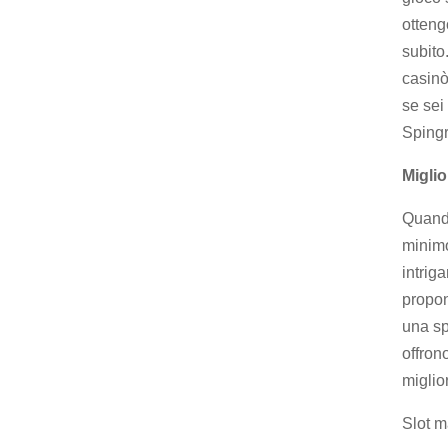
otteng
subito
casinò
se sei
Spingr
Migli
Quando
minimo
intrig
propo
una sp
offron
miglio
Slot m