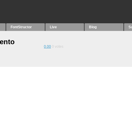
FontStructor
Live
Blog
S
mento
0.00
0
votes