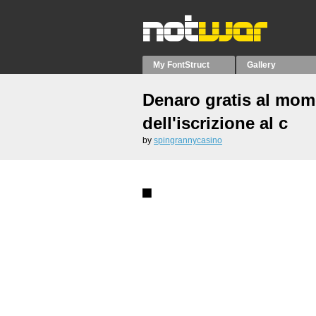
My FontStruct
Gallery
Denaro gratis al mo
dell'iscrizione al c
by
spingrannycasino