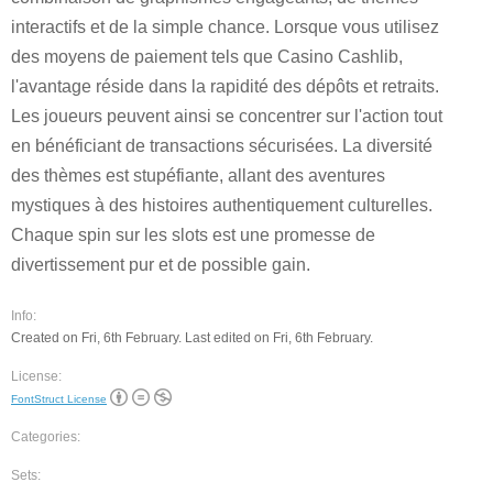
interactifs et de la simple chance. Lorsque vous utilisez
des moyens de paiement tels que Casino Cashlib,
l'avantage réside dans la rapidité des dépôts et retraits.
Les joueurs peuvent ainsi se concentrer sur l'action tout
en bénéficiant de transactions sécurisées. La diversité
des thèmes est stupéfiante, allant des aventures
mystiques à des histoires authentiquement culturelles.
Chaque spin sur les slots est une promesse de
divertissement pur et de possible gain.
Info:
Created on Fri, 6th February. Last edited on Fri, 6th February.
License:
FontStruct License
Categories:
Sets: