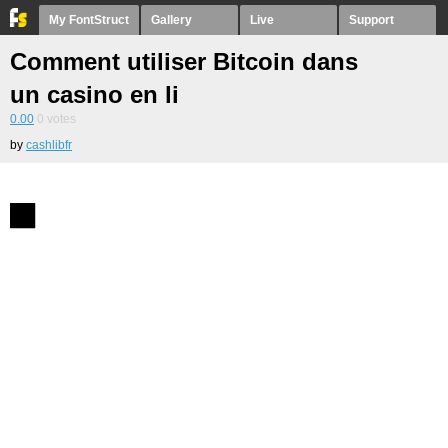
My FontStruct
Gallery
Live
Support
Comment utiliser Bitcoin dans
un casino en li
0.00
0
votes
by
cashlibfr