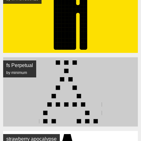
fs Perpetual
by minimum
strawberry apocalypse