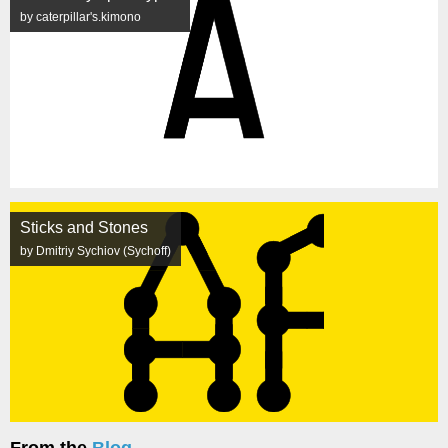
by caterpillar's.kimono
Sticks and Stones
by Dmitriy Sychiov (Sychoff)