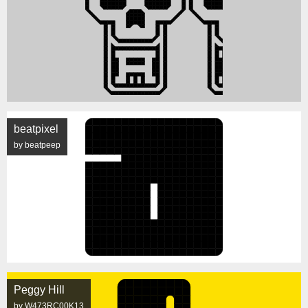
beatpixel
by beatpeep
Peggy Hill
by W473RC00K13