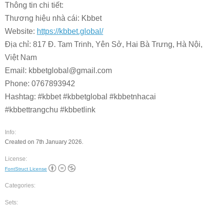
Thông tin chi tiết:
Thương hiệu nhà cái: Kbbet
Website:
https://kbbet.global/
Địa chỉ: 817 Đ. Tam Trinh, Yên Sở, Hai Bà Trưng, Hà Nội,
Việt Nam
Email: kbbetglobal@gmail.com
Phone: 0767893942
Hashtag: #kbbet #kbbetglobal #kbbetnhacai
#kbbettrangchu #kbbetlink
Info:
Created on 7th January 2026.
License:
FontStruct License
Categories:
Sets: