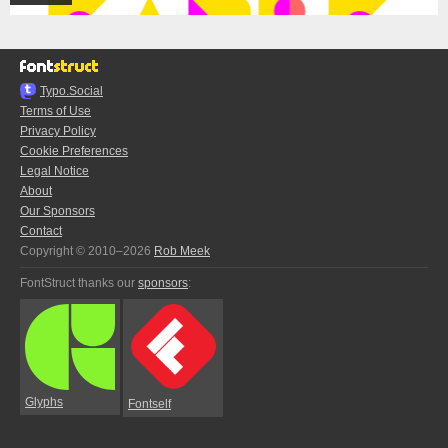
Typo.Social
Terms of Use
Privacy Policy
Cookie Preferences
Legal Notice
About
Our Sponsors
Contact
Copyright © 2010–2026
Rob Meek
FontStruct thanks our
sponsors
:
Glyphs
Fontself