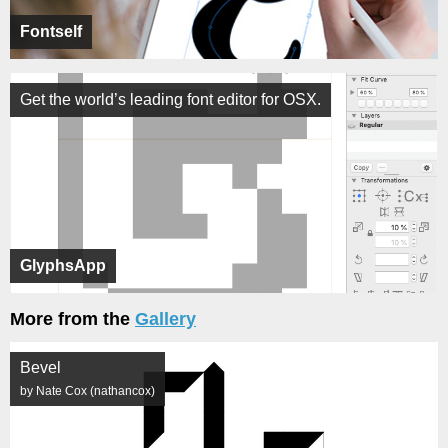
Fontself
Get the world’s leading font editor for OSX.
GlyphsApp
More from the
Gallery
Bevel
by Nate Cox (nathancox)