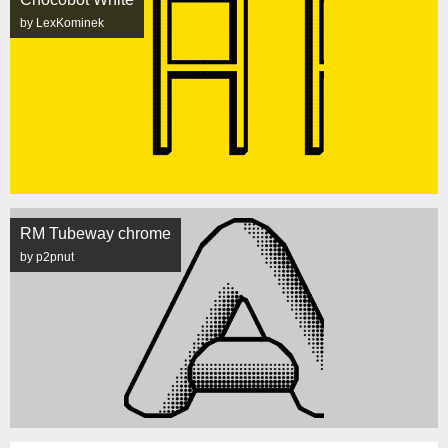
by LexKominek
RM Tubeway chrome
by p2pnut