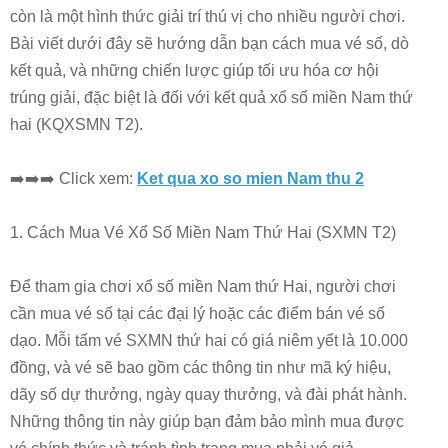
còn là một hình thức giải trí thú vị cho nhiều người chơi.
Bài viết dưới đây sẽ hướng dẫn bạn cách mua vé số, dò
kết quả, và những chiến lược giúp tối ưu hóa cơ hội
trúng giải, đặc biệt là đối với kết quả xổ số miền Nam thứ
hai (KQXSMN T2).
➡️➡️➡️ Click xem:
Ket qua xo so mien Nam thu 2
1. Cách Mua Vé Xổ Số Miền Nam Thứ Hai (SXMN T2)
Để tham gia chơi xổ số miền Nam thứ Hai, người chơi
cần mua vé số tại các đại lý hoặc các điểm bán vé số
dạo. Mỗi tấm vé SXMN thứ hai có giá niêm yết là 10.000
đồng, và vé sẽ bao gồm các thông tin như mã ký hiệu,
dãy số dự thưởng, ngày quay thưởng, và đài phát hành.
Những thông tin này giúp bạn đảm bảo mình mua được