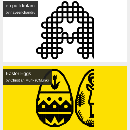
en pulli kolam
by naveenchandru
Easter Eggs
by Christian Munk (CMunk)