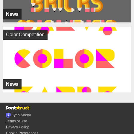
News
Color Competition
News
Typo.Social
Terms of Use
Privacy Policy
Cookie Preferences