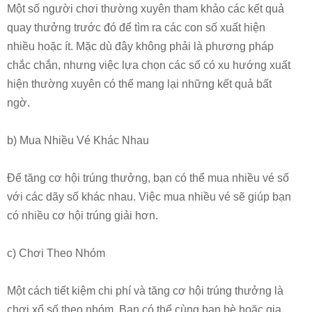
Một số người chơi thường xuyên tham khảo các kết quả
quay thưởng trước đó để tìm ra các con số xuất hiện
nhiều hoặc ít. Mặc dù đây không phải là phương pháp
chắc chắn, nhưng việc lựa chọn các số có xu hướng xuất
hiện thường xuyên có thể mang lại những kết quả bất
ngờ.
b) Mua Nhiều Vé Khác Nhau
Để tăng cơ hội trúng thưởng, bạn có thể mua nhiều vé số
với các dãy số khác nhau. Việc mua nhiều vé sẽ giúp bạn
có nhiều cơ hội trúng giải hơn.
c) Chơi Theo Nhóm
Một cách tiết kiệm chi phí và tăng cơ hội trúng thưởng là
chơi xổ số theo nhóm. Bạn có thể cùng bạn bè hoặc gia