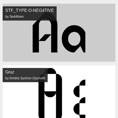
STF_TYPE-O-NEG4TIVE
by Sed4tives
Gruz
by Dmitriy Sychiov (Sychoff)