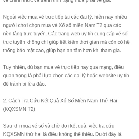
vé chính thức và tránh tình trạng mua phải vé giả.
Ngoài việc mua vé trực tiếp tại các đại lý, hiện nay nhiều
người chơi chọn mua vé Xổ số miền Nam T2 qua các
nền tảng trực tuyến. Các trang web uy tín cung cấp vé số
trực tuyến không chỉ giúp tiết kiệm thời gian mà còn có hệ
thống bảo mật cao, giúp bạn an tâm hơn khi tham gia.
Tuy nhiên, dù bạn mua vé trực tiếp hay qua mạng, điều
quan trọng là phải lựa chọn các đại lý hoặc website uy tín
để tránh bị lừa đảo.
2. Cách Tra Cứu Kết Quả Xổ Số Miền Nam Thứ Hai
(KQXSMN T2)
Sau khi mua vé số và chờ đợi kết quả, việc tra cứu
KQXSMN thứ hai là điều không thể thiếu. Dưới đây là