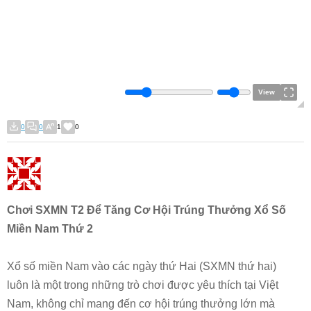
View
0
0
1
0
Chơi SXMN T2 Để Tăng Cơ Hội Trúng Thưởng Xổ Số
Miền Nam Thứ 2
Xổ số miền Nam vào các ngày thứ Hai (SXMN thứ hai)
luôn là một trong những trò chơi được yêu thích tại Việt
Nam, không chỉ mang đến cơ hội trúng thưởng lớn mà