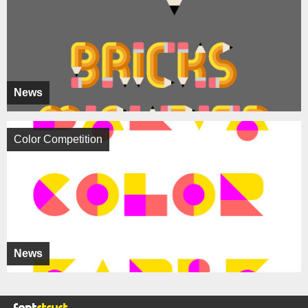
News
Color Competition
News