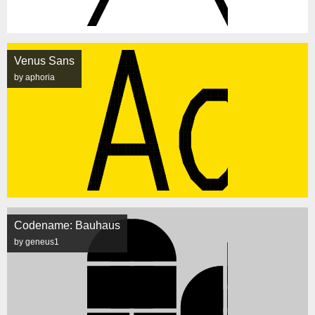
Venus Sans
by aphoria
Codename: Bauhaus
by geneus1