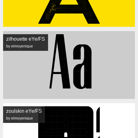
zilhouette eYe/FS
by elmoyenique
zoulskin eYe/FS
by elmoyenique