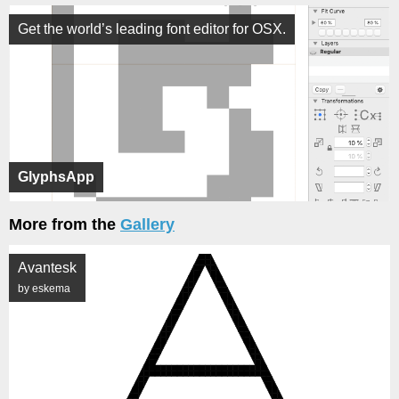
Get the world’s leading font editor for OSX.
GlyphsApp
More from the
Gallery
Avantesk
by eskema