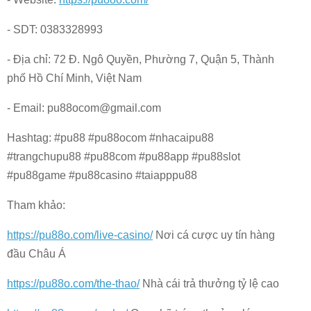
- SDT: 0383328993
- Địa chỉ: 72 Đ. Ngô Quyền, Phường 7, Quận 5, Thành
phố Hồ Chí Minh, Việt Nam
- Email: pu88ocom@gmail.com
Hashtag: #pu88 #pu88ocom #nhacaipu88
#trangchupu88 #pu88com #pu88app #pu88slot
#pu88game #pu88casino #taiapppu88
Tham khảo:
https://pu88o.com/live-casino/
Nơi cá cược uy tín hàng
đầu Châu Á
https://pu88o.com/the-thao/
Nhà cái trả thưởng tỷ lệ cao