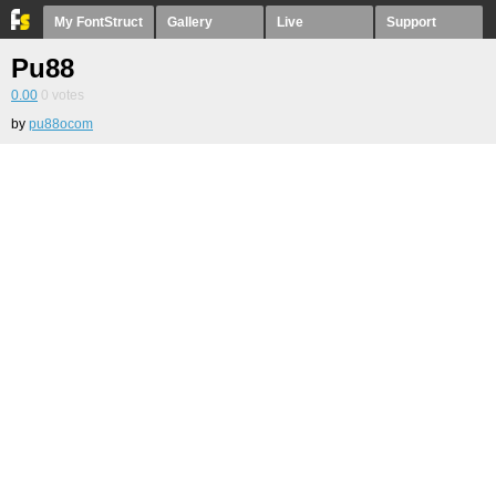
My FontStruct
Gallery
Live
Support
Pu88
0.00
0
votes
by
pu88ocom