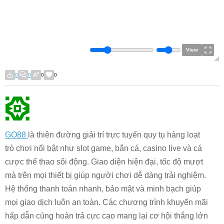
View
0
0
0
0
GO88
là thiên đường giải trí trực tuyến quy tụ hàng loạt
trò chơi nổi bật như slot game, bắn cá, casino live và cá
cược thể thao sôi động. Giao diện hiện đại, tốc độ mượt
mà trên mọi thiết bị giúp người chơi dễ dàng trải nghiệm.
Hệ thống thanh toán nhanh, bảo mật và minh bạch giúp
mọi giao dịch luôn an toàn. Các chương trình khuyến mãi
hấp dẫn cùng hoàn trả cực cao mang lại cơ hội thắng lớn