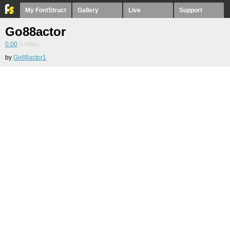
My FontStruct
Gallery
Live
Support
Go88actor
0.00
0
votes
by
Go88actor1