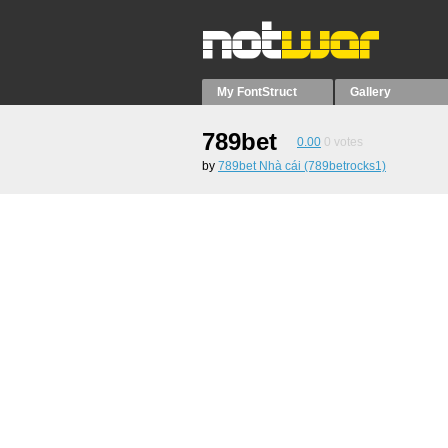
My FontStruct
Gallery
789bet
0.00
0
votes
by
789bet Nhà cái (789betrocks1)