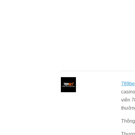
789be
casino
viên 7
thưởng
Thông 
Thương