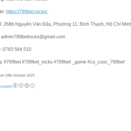
te:
https://789bet.rocks/
hỉ: 268b Nguyễn Văn Đậu, Phường 11, Bình Thạnh, Hồ Chí Min
: admin789betrocks@gmail.com
: 0783 584 510
g: #789bet #789bet_rocks #789bet _game #ca_cuoc_789bet
 on 28th October 2025.
t License