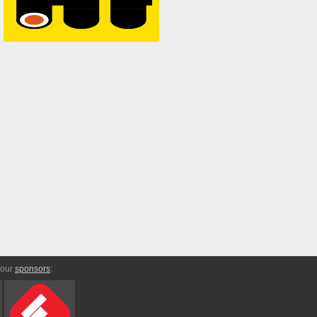
 our
sponsors
: