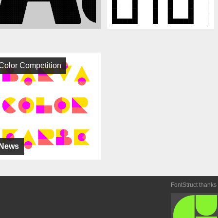
Color Competition
News
FontStruct thanks