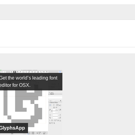
Get the world’s leading font
editor for OSX.
GlyphsApp