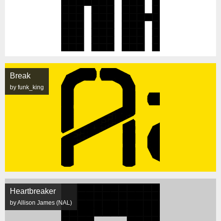
Break
by funk_king
Heartbreaker
by Allison James (NAL)