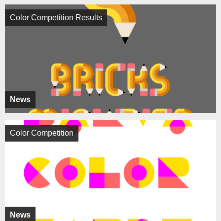
Color Competition Results
News
Color Competition
News