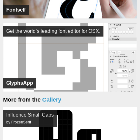
Fontself
Get the world’s leading font editor for OSX.
GlyphsApp
More from the
Gallery
Influence Small Caps
by FrozenSerif