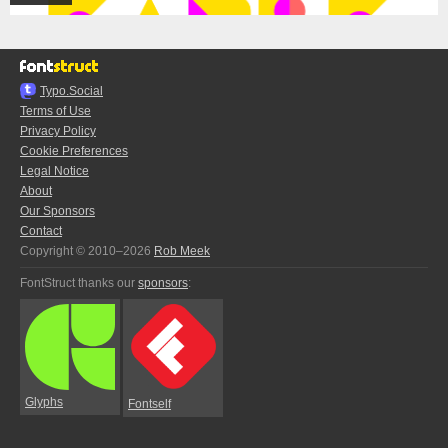
Typo.Social
Terms of Use
Privacy Policy
Cookie Preferences
Legal Notice
About
Our Sponsors
Contact
Copyright © 2010–2026
Rob Meek
FontStruct thanks our
sponsors
:
Glyphs
Fontself