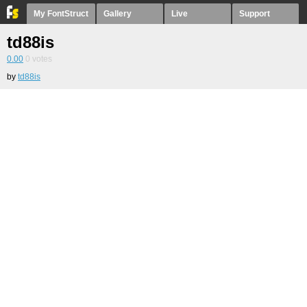
My FontStruct
Gallery
Live
Support
td88is
0.00
0
votes
by
td88is