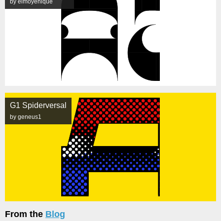
by elmoyenique
G1 Spiderversal
by geneus1
From the
Blog