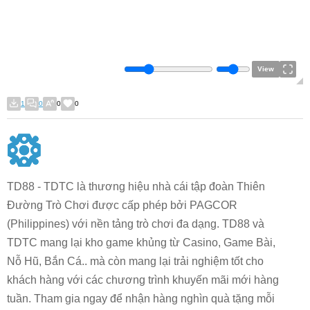
View
1
0
0
0
TD88 - TDTC là thương hiệu nhà cái tập đoàn Thiên
Đường Trò Chơi được cấp phép bởi PAGCOR
(Philippines) với nền tảng trò chơi đa dạng. TD88 và
TDTC mang lại kho game khủng từ Casino, Game Bài,
Nỗ Hũ, Bắn Cá.. mà còn mang lại trải nghiệm tốt cho
khách hàng với các chương trình khuyến mãi mới hàng
tuần. Tham gia ngay để nhận hàng nghìn quà tặng mỗi