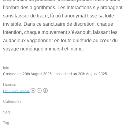
l’ombre des algorithmes. Les interactions s’y propagent
sans laisser de trace, là où l’anonymat tisse sa toile
invisible. Dans ce sanctuaire de discrétion, chaque
intention, chaque mouvement s’évanouit, laissant les
audacieux vagabonder en toute quiétude au cœur du
voyage numérique immersif et intime.
Info:
Created on 20th August 2025. Last edited on 20th August 2025.
License:
FontStruct License
Categories:
Sets:
Tag: