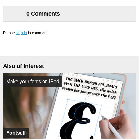
0 Comments
Please
sign in
to comment.
Also of Interest
Make your fonts on iPad
Fontself