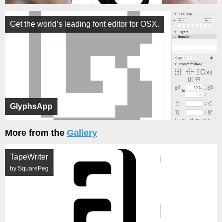
Get the world’s leading font editor for OSX.
GlyphsApp
More from the
Gallery
TapeWriter
by SquarePeg