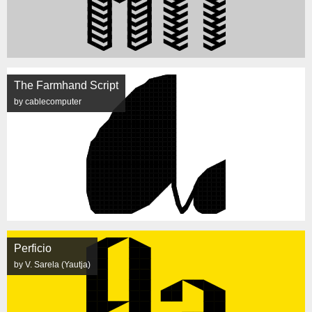
The Farmhand Script
by cablecomputer
Perficio
by V. Sarela (Yautja)