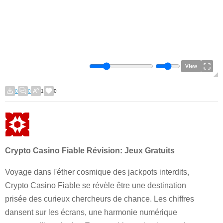
View
0
0
1
0
Crypto Casino Fiable Révision: Jeux Gratuits
Voyage dans l'éther cosmique des jackpots interdits,
Crypto Casino Fiable se révèle être une destination
prisée des curieux chercheurs de chance. Les chiffres
dansent sur les écrans, une harmonie numérique