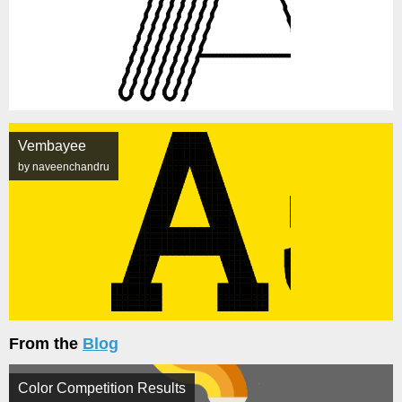
Vembayee
by naveenchandru
From the
Blog
Color Competition Results