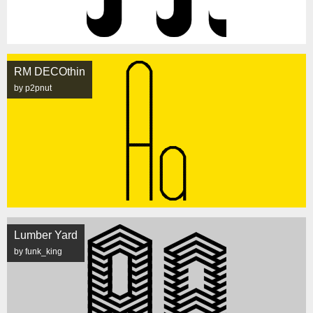
RM DECOthin
by p2pnut
Lumber Yard
by funk_king