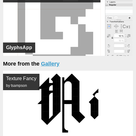
GlyphsApp
More from the
Gallery
Texture Fancy
by tsampson