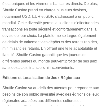
électroniques et les virements bancaires directs. De plus,
Shuffle Casino prend en charge plusieurs devises,
notamment USD, EUR et GBP, s'adressant à un public
mondial. Cette diversité permet aux clients d'effectuer des
transactions en toute sécurité et confortablement dans la
devise de leur choix. La plateforme se targue également
de délais de traitement des dépôts et des retraits rapides,
minimisant les retards. En offrant une telle adaptabilité et
fiabilité, Shuffle Casino garantit que les joueurs de
différentes parties du monde peuvent profiter de ses jeux
sans obstacles financiers ni inconvénients.
Éditions et Localisation de Jeux Régionaux
Shuffle Casino va au-delà des attentes pour répondre aux
besoins de son public diversifié avec des éditions de jeux
régionales adaptées aux différentes cultures et