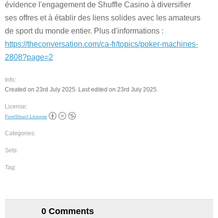
évidence l'engagement de Shuffle Casino à diversifier
ses offres et à établir des liens solides avec les amateurs
de sport du monde entier. Plus d'informations :
https://theconversation.com/ca-fr/topics/poker-machines-
2808?page=2
Info:
Created on 23rd July 2025. Last edited on 23rd July 2025.
License:
FontStruct License
Categories:
Sets:
Tag:
0 Comments