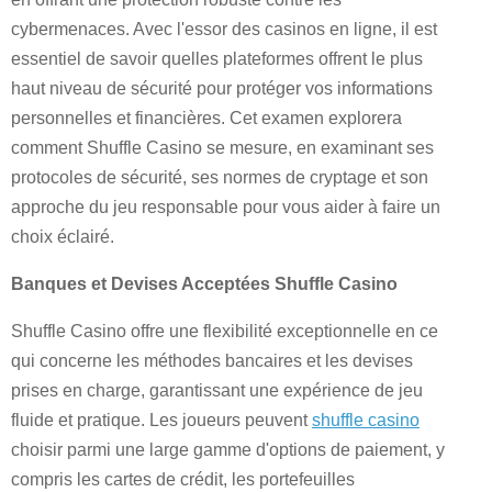
cybermenaces. Avec l'essor des casinos en ligne, il est
essentiel de savoir quelles plateformes offrent le plus
haut niveau de sécurité pour protéger vos informations
personnelles et financières. Cet examen explorera
comment Shuffle Casino se mesure, en examinant ses
protocoles de sécurité, ses normes de cryptage et son
approche du jeu responsable pour vous aider à faire un
choix éclairé.
Banques et Devises Acceptées Shuffle Casino
Shuffle Casino offre une flexibilité exceptionnelle en ce
qui concerne les méthodes bancaires et les devises
prises en charge, garantissant une expérience de jeu
fluide et pratique. Les joueurs peuvent
shuffle casino
choisir parmi une large gamme d'options de paiement, y
compris les cartes de crédit, les portefeuilles