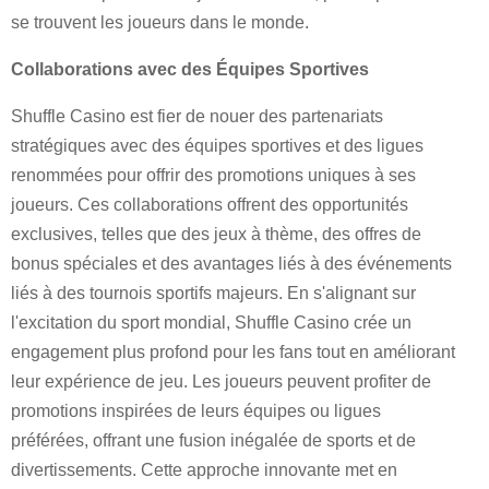
se trouvent les joueurs dans le monde.
Collaborations avec des Équipes Sportives
Shuffle Casino est fier de nouer des partenariats
stratégiques avec des équipes sportives et des ligues
renommées pour offrir des promotions uniques à ses
joueurs. Ces collaborations offrent des opportunités
exclusives, telles que des jeux à thème, des offres de
bonus spéciales et des avantages liés à des événements
liés à des tournois sportifs majeurs. En s'alignant sur
l'excitation du sport mondial, Shuffle Casino crée un
engagement plus profond pour les fans tout en améliorant
leur expérience de jeu. Les joueurs peuvent profiter de
promotions inspirées de leurs équipes ou ligues
préférées, offrant une fusion inégalée de sports et de
divertissements. Cette approche innovante met en