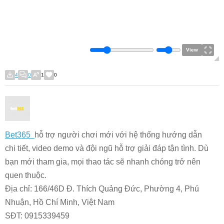
View
4
0
1
0
Bet365
hỗ trợ người chơi mới với hệ thống hướng dẫn
chi tiết, video demo và đội ngũ hỗ trợ giải đáp tận tình. Dù
bạn mới tham gia, mọi thao tác sẽ nhanh chóng trở nên
quen thuộc.
Địa chỉ: 166/46D Đ. Thích Quảng Đức, Phường 4, Phú
Nhuận, Hồ Chí Minh, Việt Nam
SĐT: 0915339459