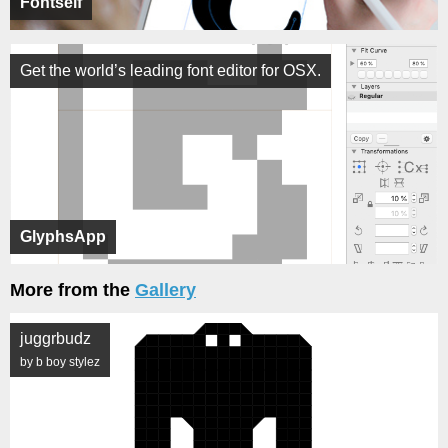
Fontself
Get the world’s leading font editor for OSX.
GlyphsApp
More from the
Gallery
juggrbudz
by b boy stylez