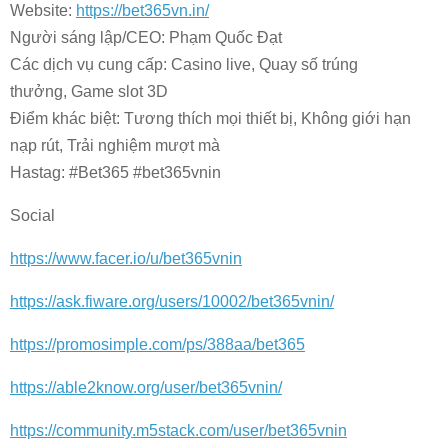
Website:
https://bet365vn.in/
Người sáng lập/CEO: Phạm Quốc Đạt
Các dịch vụ cung cấp: Casino live, Quay số trúng
thưởng, Game slot 3D
Điểm khác biệt: Tương thích mọi thiết bị, Không giới hạn
nạp rút, Trải nghiệm mượt mà
Hastag: #Bet365 #bet365vnin
Social
https://www.facer.io/u/bet365vnin
https://ask.fiware.org/users/10002/bet365vnin/
https://promosimple.com/ps/388aa/bet365
https://able2know.org/user/bet365vnin/
https://community.m5stack.com/user/bet365vnin