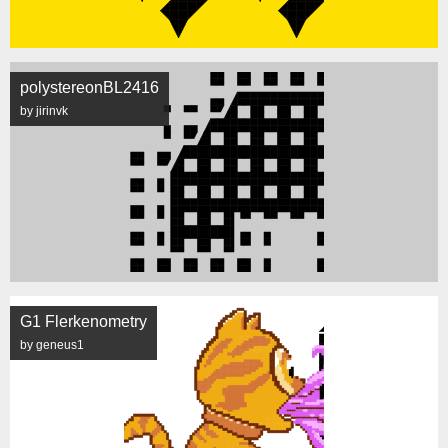
polystereonBL2416
by jirinvk
G1 Flerkenometry
by geneus1