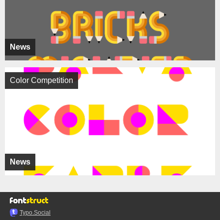
News
Color Competition
News
Typo.Social