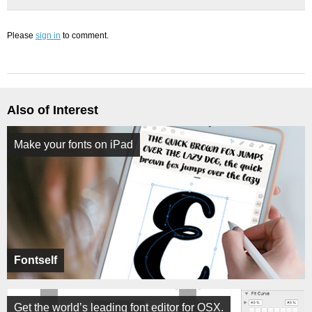
Please
sign in
to comment.
Also of Interest
Make your fonts on iPad
Fontself
Get the world’s leading font editor for OSX.