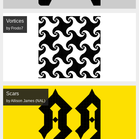
Vortices
by Frodo7
Scars
by Allison James (NAL)