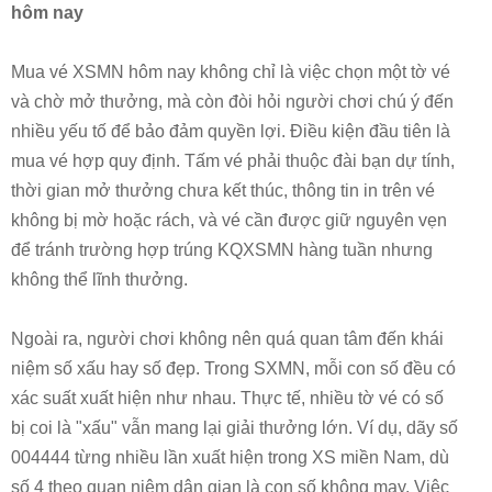
hôm nay
Mua vé XSMN hôm nay không chỉ là việc chọn một tờ vé
và chờ mở thưởng, mà còn đòi hỏi người chơi chú ý đến
nhiều yếu tố để bảo đảm quyền lợi. Điều kiện đầu tiên là
mua vé hợp quy định. Tấm vé phải thuộc đài bạn dự tính,
thời gian mở thưởng chưa kết thúc, thông tin in trên vé
không bị mờ hoặc rách, và vé cần được giữ nguyên vẹn
để tránh trường hợp trúng KQXSMN hàng tuần nhưng
không thể lĩnh thưởng.
Ngoài ra, người chơi không nên quá quan tâm đến khái
niệm số xấu hay số đẹp. Trong SXMN, mỗi con số đều có
xác suất xuất hiện như nhau. Thực tế, nhiều tờ vé có số
bị coi là "xấu" vẫn mang lại giải thưởng lớn. Ví dụ, dãy số
004444 từng nhiều lần xuất hiện trong XS miền Nam, dù
số 4 theo quan niệm dân gian là con số không may. Việc