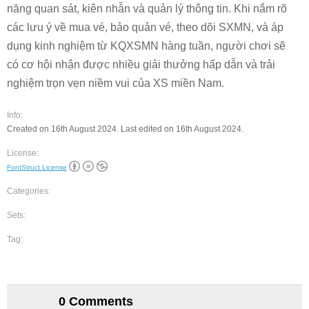
năng quan sát, kiên nhẫn và quản lý thông tin. Khi nắm rõ
các lưu ý về mua vé, bảo quản vé, theo dõi SXMN, và áp
dụng kinh nghiệm từ KQXSMN hàng tuần, người chơi sẽ
có cơ hội nhận được nhiều giải thưởng hấp dẫn và trải
nghiệm trọn vẹn niềm vui của XS miền Nam.
Info:
Created on 16th August 2024. Last edited on 16th August 2024.
License:
FontStruct License
Categories:
Sets:
Tag:
0 Comments