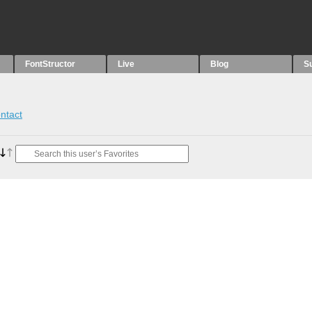
FontStructor
Live
Blog
S
ntact