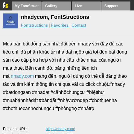
My FontStruct
Gallery
Live
Support
nhadycom, FontStructions
Fontstructions
Favorites
Contact
Mua bán bất động sản nhà đất trên nhady với đầy đủ các
tiêu chí, đủ phân khúc từ nhà đất ngộp giá tốt đến bất động
sản cao cấp phù hợp với nhu cầu khác nhau của người
mua thuê. Bên cạnh đó, bằng những tiện ích
mà
nhady.com
mang đến, người dùng có thể dễ dàng thao
tác và tìm kiếm thông tin chỉ qua vài cú click chuột.#nhady
#batdongsan #nhadat #cănhộchungcư #biệtthự
#muabánnhàđất #bánđất #nhàvườnđẹp #chothuenha
#chothuecanhochungcu #phòngtrọ #nhàtrọ
Personal URL
https://nhady.com/