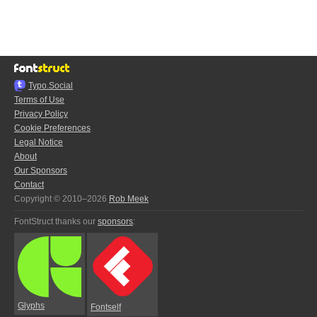
Typo.Social
Terms of Use
Privacy Policy
Cookie Preferences
Legal Notice
About
Our Sponsors
Contact
Copyright © 2010–2026
Rob Meek
FontStruct thanks our
sponsors
:
Glyphs
Fontself