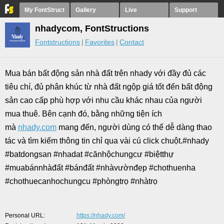
My FontStruct
Gallery
Live
Support
nhadycom, FontStructions
Fontstructions
Favorites
Contact
Mua bán bất động sản nhà đất trên nhady với đầy đủ các
tiêu chí, đủ phân khúc từ nhà đất ngộp giá tốt đến bất động
sản cao cấp phù hợp với nhu cầu khác nhau của người
mua thuê. Bên cạnh đó, bằng những tiện ích
mà
nhady.com
mang đến, người dùng có thể dễ dàng thao
tác và tìm kiếm thông tin chỉ qua vài cú click chuột.#nhady
#batdongsan #nhadat #cănhộchungcư #biệtthự
#muabánnhàđất #bánđất #nhàvườnđẹp #chothuenha
#chothuecanhochungcu #phòngtrọ #nhàtrọ
Personal URL
https://nhady.com/