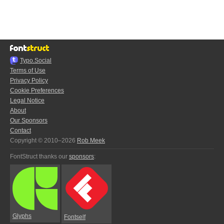
Typo.Social
Terms of Use
Privacy Policy
Cookie Preferences
Legal Notice
About
Our Sponsors
Contact
Copyright © 2010–2026
Rob Meek
FontStruct thanks our
sponsors
:
Glyphs
Fontself